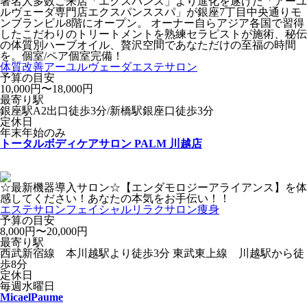
著名人多数ご来店「エクスパンス」より進化を遂げた「アーユ
ルヴェーダ専門店エクスパンススパ」が銀座7丁目中央通りモ
ンブランビル8階にオープン。 オーナー自らアジア各国で習得
したこだわりのトリートメントを熟練セラピストが施術、秘伝
の体質別ハーブオイル、贅沢空間であなただけの至福の時間
を。個室/ペア個室完備！
体質改善
アーユルヴェーダ
エステサロン
予算の目安
10,000円〜18,000円
最寄り駅
銀座駅A2出口徒歩3分/新橋駅銀座口徒歩3分
定休日
年末年始のみ
トータルボディケアサロン PALM 川越店
☆最新機器導入サロン☆【エンダモロジーアライアンス】を体
感してください！あなたの本気をお手伝い！！
エステサロン
フェイシャル
リラクサロン
痩身
予算の目安
8,000円〜20,000円
最寄り駅
西武新宿線 本川越駅より徒歩3分 東武東上線 川越駅から徒
歩8分
定休日
毎週水曜日
MicaelPaume