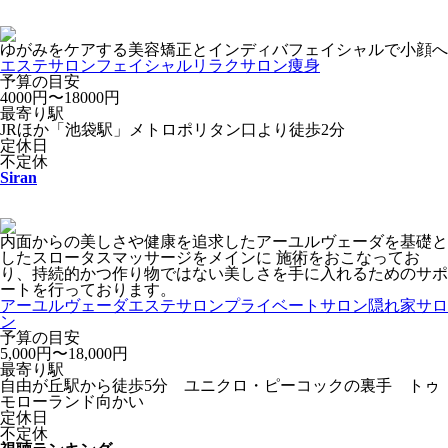
ゆがみをケアする美容矯正とインディバフェイシャルで小顔へ
エステサロン
フェイシャル
リラクサロン
痩身
予算の目安
4000円〜18000円
最寄り駅
JRほか「池袋駅」メトロポリタン口より徒歩2分
定休日
不定休
Siran
内面からの美しさや健康を追求したアーユルヴェーダを基礎と
したスロータスマッサージをメインに 施術をおこなってお
り、持続的かつ作り物ではない美しさを手に入れるためのサポ
ートを行っております。
アーユルヴェーダ
エステサロン
プライベートサロン
隠れ家サロ
ン
予算の目安
5,000円〜18,000円
最寄り駅
自由が丘駅から徒歩5分 ユニクロ・ピーコックの裏手 トゥ
モローランド向かい
定休日
不定休