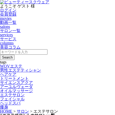
ようこそ ゲスト 様
ログイン
会員登録
movies
動画一覧
salons
サロン一覧
services
サービス
columns
美容コラム
tags
WOVエステ
男性エステティシャン
ヘアケア
トリートメント
サイエンスアクア
アーユルヴェーダ
オイルマッサージ
エステサロン
フェイシャル
ヘッドスパ
痩身
HOME
>
サロン
>
エステサロン